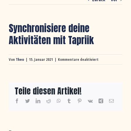
Synchronisiere deine
Aktivitäten mit Tapriik
für
Von
Theo
|
15. Januar 2021
|
Kommentare deaktiviert
Synchronisiere
deine
Aktivitäten
mit
Teile diesen Artikel!
Tapriik
Facebook
Twitter
LinkedIn
Reddit
WhatsApp
Tumblr
Pinterest
Vk
Xing
E-
Mail