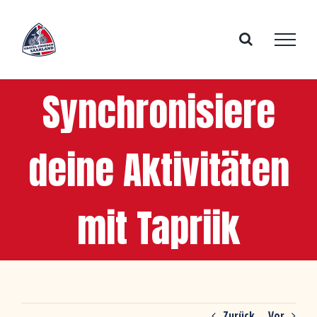
Zum
Inhalt
springen
Synchronisiere
deine Aktivitäten
mit Tapriik
Zurück
Vor